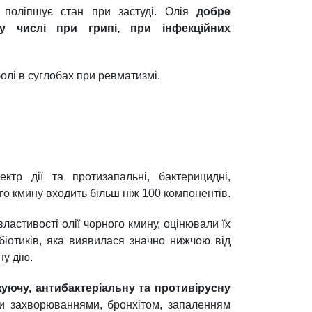
 поліпшує стан при застуді. Олія
добре
у числі при грипі, при інфекційних
олі в суглобах при ревматизмі.
тр дії та протизапальні, бактерицидні,
ого кмину входить більш ніж 100 компонентів.
ластивості олії чорного кмину, оцінювали їх
біотиків, яка виявилася значно нижчою від
ну дію.
уючу, антибактеріальну та противірусну
ми захворюваннями, бронхітом, запаленням