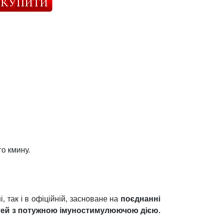
го кмину.
, так і в офіційній, засноване на
поєднанні
стей з потужною імуностимулюючою дією.