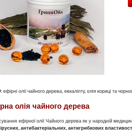
д
: ефірні олії чайного дерева, евкаліпту, олія кориці та чорно
рна олія чайного дерева
сування ефірної олії Чайного дерева як у народній медицині
ірусних, антибактеріальних, антигрибкових властиво