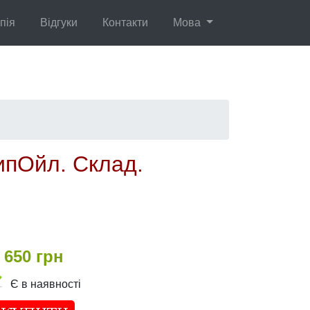
пія
Відгуки
Контакти
Мова
ипОйл. Склад.
650 грн
Є в наявності