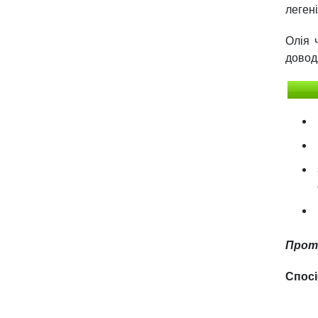
легені
Олія 
довод
Прот
Спосі