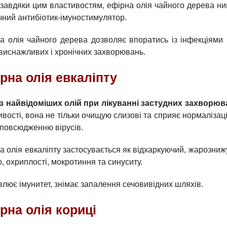
завдяки цим властивостям, ефірна олія чайного дерева ни
чний антибіотик-імуностимулятор.
а олія чайного дерева дозволяє впоратись із інфекціями н
 виснажливих і хронічних захворювань.
рна олія евкаліпту
з найвідоміших олій при лікуванні застудних захворюв
ивості, вона не тільки очищую слизові та сприяє нормаліза
зповсюдженню вірусів.
а олія евкаліпту застосувається як відхаркуючий, жарозниж
, охриплості, мокротиння та синуситу.
влює імунитет, знімає запалення сечовивідних шляхів.
рна олія кориці