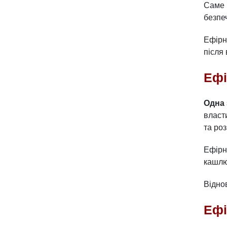
Саме 
безпе
Ефірн
після
Ефі
Одна 
власт
та ро
Ефірн
кашлю
Відно
Ефі